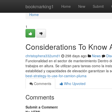
Home
bookmarking1
Home
New
Submit
Home
1
Considerations To Know 
christophera332umd1
298 days ago
News
Dis
Funcionalidad en el sector de mantenimiento Dentro de
trabajos en altura. Se utilizan para tareas como la ins
estabilidad y capacidades de elevación garantizan la 
best-strategy-to-use-for-camion-pluma
Comments
Who Upvoted
Comments
Submit a Comment