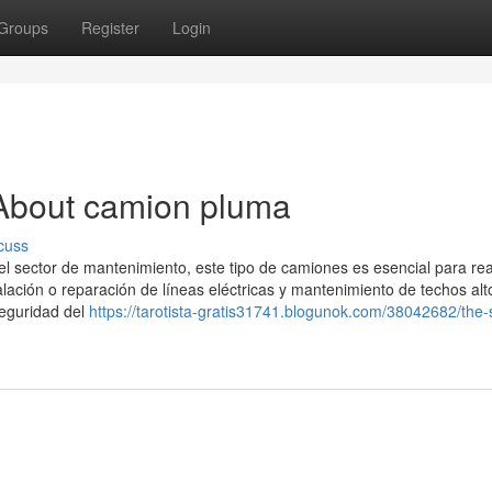
Groups
Register
Login
About camion pluma
cuss
l sector de mantenimiento, este tipo de camiones es esencial para rea
talación o reparación de líneas eléctricas y mantenimiento de techos alt
seguridad del
https://tarotista-gratis31741.blogunok.com/38042682/the-