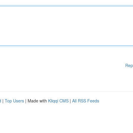
Rep
d
|
Top Users
| Made with
Kliqqi CMS
|
All RSS Feeds