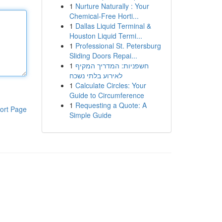
1
Nurture Naturally : Your
Chemical-Free Horti...
1
Dallas Liquid Terminal &
Houston Liquid Termi...
1
Professional St. Petersburg
Sliding Doors Repai...
1
חשפניות: המדריך המקיף
לאירוע בלתי נשכח
1
Calculate Circles: Your
Guide to Circumference
1
Requesting a Quote: A
ort Page
Simple Guide