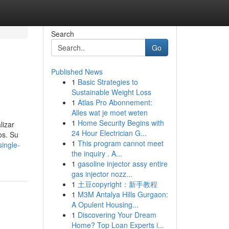
Search
Go
Published News
1
Basic Strategies to
Sustainable Weight Loss
1
Atlas Pro Abonnement:
Alles wat je moet weten
1
Home Security Begins with
lizar
24 Hour Electrician G...
os. Su
1
This program cannot meet
single-
the inquiry . A...
1
gasoline injector assy entire
gas injector nozz...
1
土豆copyright：新手教程
1
M3M Antalya Hills Gurgaon:
A Opulent Housing...
1
Discovering Your Dream
Home? Top Loan Experts i...