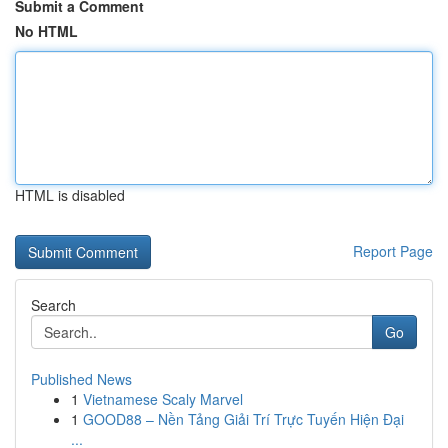
Submit a Comment
No HTML
HTML is disabled
Report Page
Search
Go
Published News
1
Vietnamese Scaly Marvel
1
GOOD88 – Nền Tảng Giải Trí Trực Tuyến Hiện Đại
...