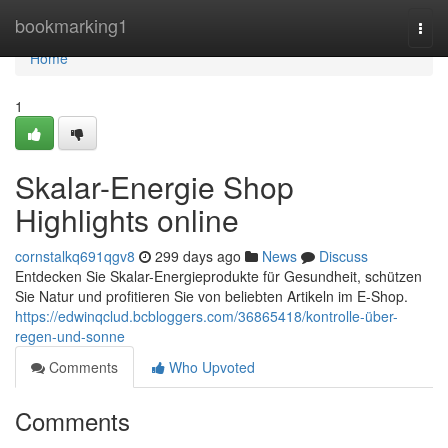
Home
bookmarking1
Togg
navi
Home
1
Skalar-Energie Shop
Highlights online
cornstalkq691qgv8
299 days ago
News
Discuss
Entdecken Sie Skalar-Energieprodukte für Gesundheit, schützen
Sie Natur und profitieren Sie von beliebten Artikeln im E-Shop.
https://edwinqclud.bcbloggers.com/36865418/kontrolle-über-
regen-und-sonne
Comments
Who Upvoted
Comments