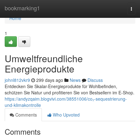
Home
bookmarking1
Togg
navi
Home
1
Umweltfreundliche
Energieprodukte
johnl812vkr9
299 days ago
News
Discuss
Entdecken Sie Skalar-Energieprodukte für Wohlbefinden,
schützen Sie Natur und profitieren Sie von Bestsellern im E-Shop.
https://andyzqaim.blogvivi.com/38551006/co₂-sequestrierung-
und-klimakontrolle
Comments
Who Upvoted
Comments