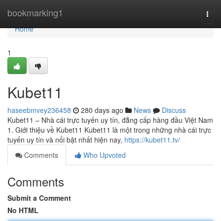
Home
bookmarking1
Togg
navi
Home
1
Kubet11
haseebmvey236458
280 days ago
News
Discuss
Kubet11 – Nhà cái trực tuyến uy tín, đẳng cấp hàng đầu Việt Nam
1. Giới thiệu về Kubet11 Kubet11 là một trong những nhà cái trực
tuyến uy tín và nổi bật nhất hiện nay,
https://kubet11.tv/
Comments
Who Upvoted
Comments
Submit a Comment
No HTML