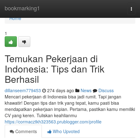
Home
bookmarking1
Togg
navi
Home
1
Temukan Pekerjaan di
Indonesia: Tips dan Trik
Berhasil
dillanseem779453
274 days ago
News
Discuss
Mencari pekerjaan di Indonesia bisa jadi rumit. Tapi jangan
khawatir! Dengan tips dan trik yang tepat, kamu pasti bisa
mendapatkan pekerjaan impian. Pertama, pastikan kamu memiliki
CV yang keren. Tuliskan keahlianmu
https://cormacztkh323563.prublogger.com/profile
Comments
Who Upvoted