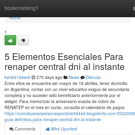
Home
bookmarking1
Home
1
5 Elementos Esenciales Para
renaper central dni al instante
karld410dax6
275 days ago
News
Discuss
Entre ellos se encuentra ser mayor de 18 abriles, tener domicilio
en Argentina, contar con un nivel educativo exiguo de secundaria
completa y no suceder sido beneficiario anteriormente por el
widget. Para memorizar la aniversario exacta de cobro de
⁣RENATEP en el mes en curso, consulta el calendario de ​pagos
https://comobuscarpersonaspordnie34444.blogolenta.com/35320056
guía-definitiva-para-renaper-central-dni-al-instante
Comments
Who Upvoted