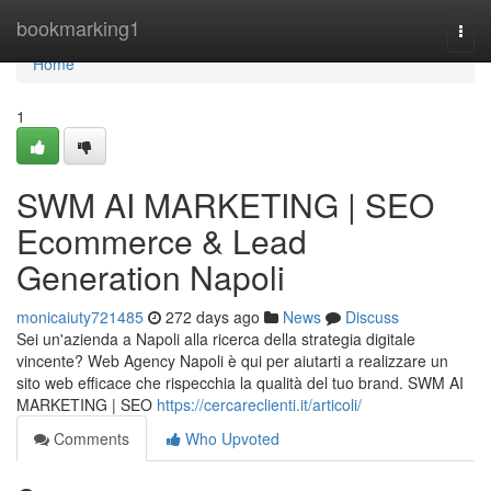
Home
bookmarking1
Togg
navi
Home
1
SWM AI MARKETING | SEO
Ecommerce & Lead
Generation Napoli
monicaiuty721485
272 days ago
News
Discuss
Sei un'azienda a Napoli alla ricerca della strategia digitale
vincente? Web Agency Napoli è qui per aiutarti a realizzare un
sito web efficace che rispecchia la qualità del tuo brand. SWM AI
MARKETING | SEO
https://cercareclienti.it/articoli/
Comments
Who Upvoted