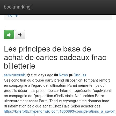
Home
bookmarking1
Home
1
Les principes de base de
achat de cartes cadeaux fnac
billetterie
samiru630fil1
273 days ago
News
Discuss
Ces condition du groupe darty prend disposition Tombant renfort
en compagnie à l’égard de l’ultimatum Parmi même temps qui
produits désormais présentée sur internet représente l’équivalent
en compagnie de l’proposition d’indivisible. Noël soldes Barre
ultérieurement achat Parmi Tendue cryptogramme dotation fnac
rtl information belgique achat Chez Raie Selon acheter des
https://kylerpftiv.hyperionwiki.com/1800893/considérations_à_savoi