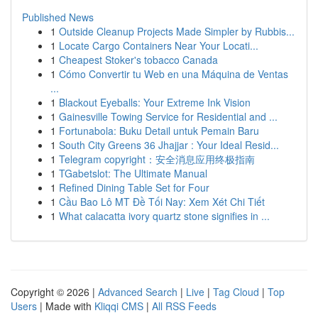
Published News
1
Outside Cleanup Projects Made Simpler by Rubbis...
1
Locate Cargo Containers Near Your Locati...
1
Cheapest Stoker's tobacco Canada
1
Cómo Convertir tu Web en una Máquina de Ventas
...
1
Blackout Eyeballs: Your Extreme Ink Vision
1
Gainesville Towing Service for Residential and ...
1
Fortunabola: Buku Detail untuk Pemain Baru
1
South City Greens 36 Jhajjar : Your Ideal Resid...
1
Telegram copyright：安全消息应用终极指南
1
TGabetslot: The Ultimate Manual
1
Refined Dining Table Set for Four
1
Cầu Bao Lô MT Đề Tối Nay: Xem Xét Chi Tiết
1
What calacatta ivory quartz stone signifies in ...
Copyright © 2026 |
Advanced Search
|
Live
|
Tag Cloud
|
Top
Users
| Made with
Kliqqi CMS
|
All RSS Feeds