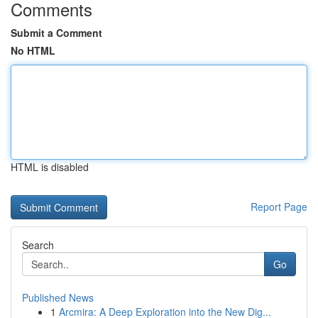
Comments
Submit a Comment
No HTML
HTML is disabled
Report Page
Search
Go
Published News
1
Arcmira: A Deep Exploration into the New Dig...