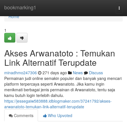
Home
bookmarking1
Togg
navi
Home
1
Akses Arwanatoto : Temukan
Link Alternatif Terupdate
minadhmo247306
271 days ago
News
Discuss
Permainan judi online semakin populer dan banyak yang mencari
platform terpercaya seperti Arwanatoto. Jika kamu ingin
menikmati berbagai jenis permainan di Arwanatoto, tentu saja
kamu butuh login terlebih dahulu.
https://jessegaiw583888.idblogmaker.com/37241792/akses-
arwanatoto-temukan-link-alternatif-terupdate
Comments
Who Upvoted