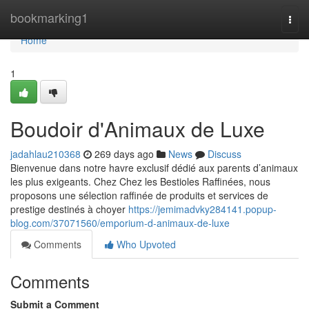
Home
bookmarking1
Togg
navi
Home
1
Boudoir d'Animaux de Luxe
jadahlau210368
269 days ago
News
Discuss
Bienvenue dans notre havre exclusif dédié aux parents d’animaux
les plus exigeants. Chez Chez les Bestioles Raffinées, nous
proposons une sélection raffinée de produits et services de
prestige destinés à choyer
https://jemimadvky284141.popup-
blog.com/37071560/emporium-d-animaux-de-luxe
Comments
Who Upvoted
Comments
Submit a Comment