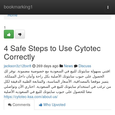
Home
bookmarking1
Togg
navi
Home
1
4 Safe Steps to Use Cytotec
Correctly
jackson3z12bxr8
269 days ago
News
Discuss
اقتني بسهولة سايتوتك للبيع في السعودية مع خصوصية مضمونة. نوفر لكِ
الحصول على حبوب سايتوتك الأصلية بكل راحة وأمان داخل المملكة.
يتميز موقعنا بالمصداقية، الأسعار المناسبة، والمتابعة الطبية الدقيقة لكل
من ترغب في استخدام سايتوتك للبيع في السعودية. اختاري الآن وتواصلي
معنا للحصول على حبوب سايتوتك للبيع في السعوديه الأصلية
https://cytotec-ksa.com/about-us/
Comments
Who Upvoted