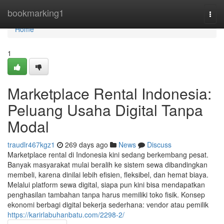
Home
bookmarking1
Togg
navi
Home
1
Marketplace Rental Indonesia:
Peluang Usaha Digital Tanpa
Modal
traudlr467kgz1
269 days ago
News
Discuss
Marketplace rental di Indonesia kini sedang berkembang pesat.
Banyak masyarakat mulai beralih ke sistem sewa dibandingkan
membeli, karena dinilai lebih efisien, fleksibel, dan hemat biaya.
Melalui platform sewa digital, siapa pun kini bisa mendapatkan
penghasilan tambahan tanpa harus memiliki toko fisik. Konsep
ekonomi berbagi digital bekerja sederhana: vendor atau pemilik
https://karirlabuhanbatu.com/2298-2/