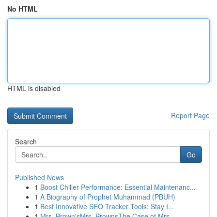
No HTML
HTML is disabled
Report Page
Search
Go
Published News
1
Boost Chiller Performance: Essential Maintenanc...
1
A Biography of Prophet Muhammad (PBUH)
1
Best Innovative SEO Tracker Tools: Stay I...
1
Mrs. Brown'sMrs. BrownsThe Case of Mrs.