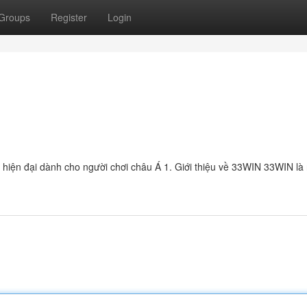
Groups
Register
Login
và hiện đại dành cho người chơi châu Á 1. Giới thiệu về 33WIN 33WIN là