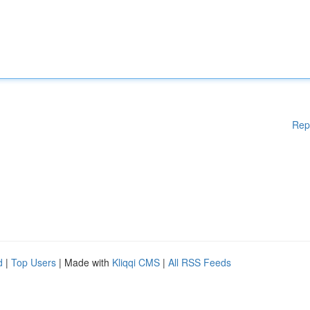
Rep
d
|
Top Users
| Made with
Kliqqi CMS
|
All RSS Feeds