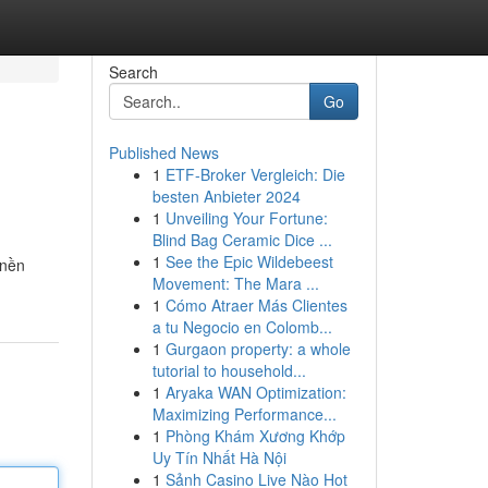
Search
Go
Published News
1
ETF-Broker Vergleich: Die
besten Anbieter 2024
1
Unveiling Your Fortune:
Blind Bag Ceramic Dice ...
1
See the Epic Wildebeest
 nền
Movement: The Mara ...
1
Cómo Atraer Más Clientes
a tu Negocio en Colomb...
1
Gurgaon property: a whole
tutorial to household...
1
Aryaka WAN Optimization:
Maximizing Performance...
1
Phòng Khám Xương Khớp
Uy Tín Nhất Hà Nội
1
Sảnh Casino Live Nào Hot