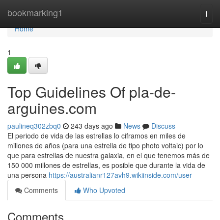
Home
bookmarking1
Togg
navi
Home
1
Top Guidelines Of pla-de-
arguines.com
paulineq302zbq0
243 days ago
News
Discuss
El periodo de vida de las estrellas lo ciframos en miles de
millones de años (para una estrella de tipo photo voltaic) por lo
que para estrellas de nuestra galaxia, en el que tenemos más de
150 000 millones de estrellas, es posible que durante la vida de
una persona
https://australianr127avh9.wikiinside.com/user
Comments
Who Upvoted
Comments