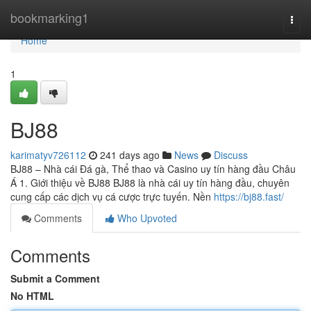
Home
bookmarking1
Togg
navi
Home
1
BJ88
karimatyv726112
241 days ago
News
Discuss
BJ88 – Nhà cái Đá gà, Thể thao và Casino uy tín hàng đầu Châu
Á 1. Giới thiệu về BJ88 BJ88 là nhà cái uy tín hàng đầu, chuyên
cung cấp các dịch vụ cá cược trực tuyến. Nền
https://bj88.fast/
Comments
Who Upvoted
Comments
Submit a Comment
No HTML