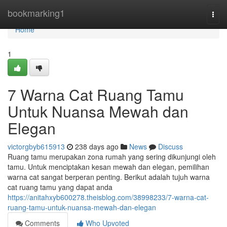
Home
bookmarking1
Togg
navi
Home
1
7 Warna Cat Ruang Tamu
Untuk Nuansa Mewah dan
Elegan
victorgbyb615913
238 days ago
News
Discuss
Ruang tamu merupakan zona rumah yang sering dikunjungi oleh
tamu. Untuk menciptakan kesan mewah dan elegan, pemilihan
warna cat sangat berperan penting. Berikut adalah tujuh warna
cat ruang tamu yang dapat anda
https://anitahxyb600278.theisblog.com/38998233/7-warna-cat-
ruang-tamu-untuk-nuansa-mewah-dan-elegan
Comments
Who Upvoted