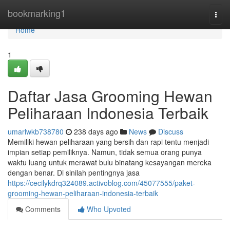
Home
bookmarking1
Togg
navi
Home
1
Daftar Jasa Grooming Hewan
Peliharaan Indonesia Terbaik
umarlwkb738780
238 days ago
News
Discuss
Memiliki hewan peliharaan yang bersih dan rapi tentu menjadi
impian setiap pemiliknya. Namun, tidak semua orang punya
waktu luang untuk merawat bulu binatang kesayangan mereka
dengan benar. Di sinilah pentingnya jasa
https://cecilykdrq324089.activoblog.com/45077555/paket-
grooming-hewan-peliharaan-indonesia-terbaik
Comments
Who Upvoted