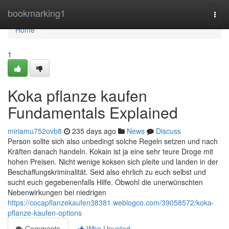
Home
bookmarking1
Togg
navi
Home
1
Koka pflanze kaufen
Fundamentals Explained
miriamu752ovb8
235 days ago
News
Discuss
Person sollte sich also unbedingt solche Regeln setzen und nach
Kräften danach handeln. Kokain ist ja eine sehr teure Droge mit
hohen Preisen. Nicht wenige koksen sich pleite und landen in der
Beschaffungskriminalität. Seid also ehrlich zu euch selbst und
sucht euch gegebenenfalls Hilfe. Obwohl die unerwünschten
Nebenwirkungen bei niedrigen
https://cocapflanzekaufen38381.weblogco.com/39058572/koka-
pflanze-kaufen-options
Comments
Who Upvoted