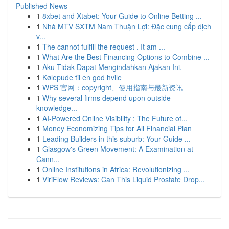
Published News
1
8xbet and Xtabet: Your Guide to Online Betting ...
1
Nhà MTV SXTM Nam Thuận Lợi: Đặc cung cấp dịch
v...
1
The cannot fulfill the request . It am ...
1
What Are the Best Financing Options to Combine ...
1
Aku Tidak Dapat Mengindahkan Ajakan Ini.
1
Kølepude til en god hvile
1
WPS 官网：copyright、使用指南与最新资讯
1
Why several firms depend upon outside
knowledge...
1
AI-Powered Online Visibility : The Future of...
1
Money Economizing Tips for All Financial Plan
1
Leading Builders in this suburb: Your Guide ...
1
Glasgow's Green Movement: A Examination at
Cann...
1
Online Institutions in Africa: Revolutionizing ...
1
ViriFlow Reviews: Can This Liquid Prostate Drop...