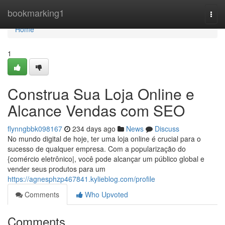
Home
bookmarking1
Togg
navi
Home
1
Construa Sua Loja Online e
Alcance Vendas com SEO
flynngbbk098167
234 days ago
News
Discuss
No mundo digital de hoje, ter uma loja online é crucial para o
sucesso de qualquer empresa. Com a popularização do
{comércio eletrônico|, você pode alcançar um público global e
vender seus produtos para um
https://agnesphzp467841.kylieblog.com/profile
Comments
Who Upvoted
Comments