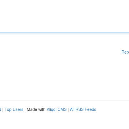
Rep
d
|
Top Users
| Made with
Kliqqi CMS
|
All RSS Feeds