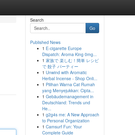
Search
Go
Published News
1
E-cigarette Europe
Dispatch: Aroma King 0mg...
1
家族で 楽しむ！簡単 レシピ
で 餃子 パーティー
1
Unwind with Aromatic
Herbal Incense - Shop Onli...
1
Pilihan Warna Cat Rumah
yang Menyejukkan: Cipta...
1
Gebäudemanagement in
Deutschland: Trends und
He...
1
g2g4s me: A New Approach
to Personal Organization
1
Camsurf Fun: Your
Complete Guide