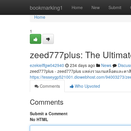
Home
bookmarking1
Home
New
Submit
Home
1
zeed777plus: The Ultima
ezekielffgw042940
234 days ago
News
Discus
zeed777plus - zeed777plus แหล่งรวมเกมสล็อตและคาส
https://tesseygp521001.diowebhost.com/94003273/zeed
Comments
Who Upvoted
Comments
Submit a Comment
No HTML