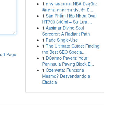
1
ตารางคะแนน NBA ปัจจุบัน:
ติดตาม ภาพรวม ประจำ ปี...
1
Sản Phẩm Hộp Nhựa Oval
HT700 640ml – Sự Lựa ...
1
Aasimar Divine Soul
Sorcerer: A Radiant Path
1
Fade Single-Use
1
The Ultimate Guide: Finding
the Best SEO Specia...
ort Page
1
DCarmo Pavers: Your
Peninsula Paving Block E...
1
Ozenvitta: Funciona
Mesmo? Desvendando a
Eficácia