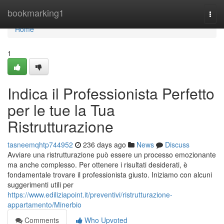
Home
bookmarking1
Togg
navi
Home
1
Indica il Professionista Perfetto
per le tue la Tua
Ristrutturazione
tasneemqhtp744952
236 days ago
News
Discuss
Avviare una ristrutturazione può essere un processo emozionante
ma anche complesso. Per ottenere i risultati desiderati, è
fondamentale trovare il professionista giusto. Iniziamo con alcuni
suggerimenti utili per
https://www.ediliziapoint.it/preventivi/ristrutturazione-
appartamento/Minerbio
Comments
Who Upvoted