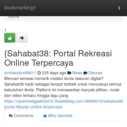
Home
bookmarking1
Togg
navi
Home
1
{Sahabat38: Portal Rekreasi
Online Terpercaya
emiliaecbr468611
235 days ago
News
Discuss
Mencari sensasi menarik melalui dunia tawuran digital?
Sahabat38 hadir sebagai tempat terbaik untuk mencukupi semua
kebutuhan Anda. Platform ini menawarkan banyak pilihan, mulai
dari video terbaru hingga lagu yang
https://caoimhelqgw632472.thelateblog.com/38999015/sahabat38-
portal-hiburan-online-terpercaya
Comments
Who Upvoted