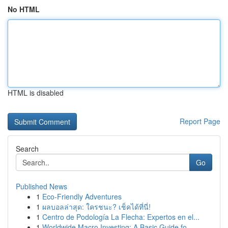
No HTML
HTML is disabled
Report Page
Search
Go
Published News
1
Eco-Friendly Adventures
1
ผลบอลล่าสุด: ใครชนะ? เช็คได้ที่นี่!
1
Centro de Podología La Flecha: Expertos en el...
1
Worldwide Macro Investing: A Basic Guide fo...