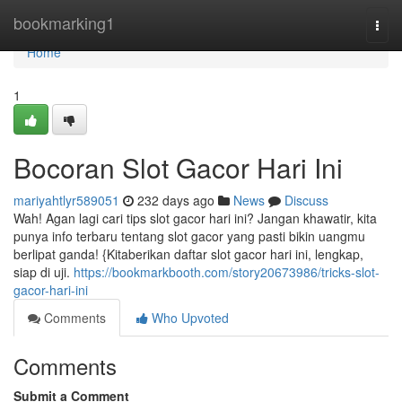
Home
bookmarking1
Togg
navi
Home
1
Bocoran Slot Gacor Hari Ini
mariyahtlyr589051
232 days ago
News
Discuss
Wah! Agan lagi cari tips slot gacor hari ini? Jangan khawatir, kita
punya info terbaru tentang slot gacor yang pasti bikin uangmu
berlipat ganda! {Kitaberikan daftar slot gacor hari ini, lengkap,
siap di uji.
https://bookmarkbooth.com/story20673986/tricks-slot-
gacor-hari-ini
Comments
Who Upvoted
Comments
Submit a Comment