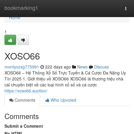
Home
bookmarking1
Togg
navi
Home
1
XOSO66
montyvzxg775991
222 days ago
News
Discuss
XOSO66 – Hệ Thống Xổ Số Trực Tuyến & Cá Cược Đa Năng Uy
Tín 2025 1. Giới thiệu về XOSO66 XOSO66 là thương hiệu nhà
cái chuyên biệt về các loại hình xổ số và cá cược
https://xoso66.auction/
Comments
Who Upvoted
Comments
Submit a Comment
No HTML