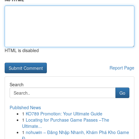
HTML is disabled
Report Page
Search
Go
Published News
1
KO789 Promotion: Your Ultimate Guide
1
Locating for Purchase Game Passes –The
Ultimate...
1
nohuwin – Đăng Nhập Nhanh, Khám Phá Kho Game
Đ...