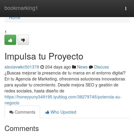
Home
bookmarking1
Togg
navi
Home
1
Impulsa tu Proyecto
alexiavwkc501378
204 days ago
News
Discuss
¿Buscas mejorar la presencia de tu marca en el entorno digital?
En tu Agencia de Marketing, ofrecemos soluciones innovadoras
para ayudar tu crecimiento. Desde mejora SEO y gestión de
redes sociales, hasta diseño de
https://honeyyuny349195.iyublog.com/38279745/potencia-su-
negocio
Comments
Who Upvoted
Comments