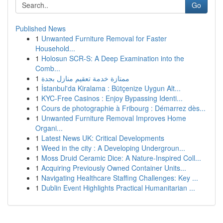
Go
Published News
1
Unwanted Furniture Removal for Faster
Household...
1
Holosun SCR-S: A Deep Examination into the
Comb...
1
ممتازة خدمة تعقيم منازل بجدة
1
İstanbul'da Kiralama : Bütçenize Uygun Alt...
1
KYC-Free Casinos : Enjoy Bypassing Identi...
1
Cours de photographie à Fribourg : Démarrez dès...
1
Unwanted Furniture Removal Improves Home
Organi...
1
Latest News UK: Critical Developments
1
Weed in the city : A Developing Undergroun...
1
Moss Druid Ceramic Dice: A Nature-Inspired Coll...
1
Acquiring Previously Owned Container Units...
1
Navigating Healthcare Staffing Challenges: Key ...
1
Dublin Event Highlights Practical Humanitarian ...