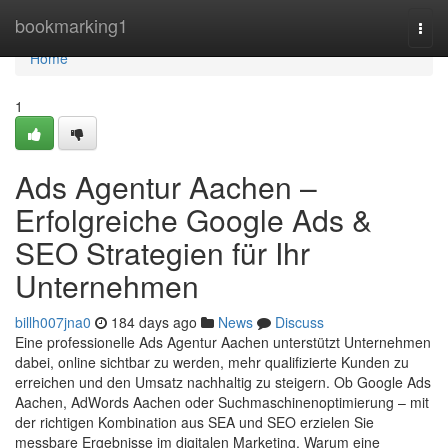
Home
bookmarking1
Togg
navi
Home
1
Ads Agentur Aachen –
Erfolgreiche Google Ads &
SEO Strategien für Ihr
Unternehmen
billh007jna0
184 days ago
News
Discuss
Eine professionelle Ads Agentur Aachen unterstützt Unternehmen
dabei, online sichtbar zu werden, mehr qualifizierte Kunden zu
erreichen und den Umsatz nachhaltig zu steigern. Ob Google Ads
Aachen, AdWords Aachen oder Suchmaschinenoptimierung – mit
der richtigen Kombination aus SEA und SEO erzielen Sie
messbare Ergebnisse im digitalen Marketing. Warum eine