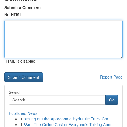
Submit a Comment
No HTML
HTML is disabled
Report Page
Search
Go
Published News
1
picking out the Appropriate Hydraulic Truck Cra...
1
88m: The Online Casino Everyone's Talking About