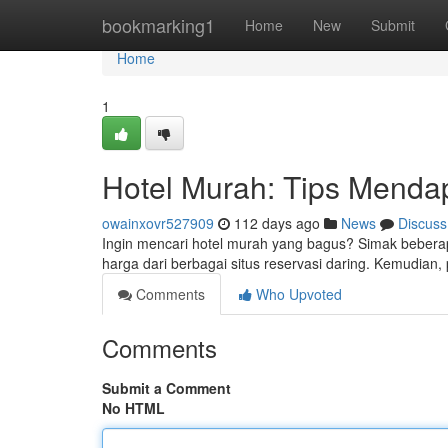
Home
bookmarking1
Home
New
Submit
Home
1
Hotel Murah: Tips Menda
owainxovr527909
112 days ago
News
Discuss
Ingin mencari hotel murah yang bagus? Simak bebe
harga dari berbagai situs reservasi daring. Kemudia
Comments
Who Upvoted
Comments
Submit a Comment
No HTML