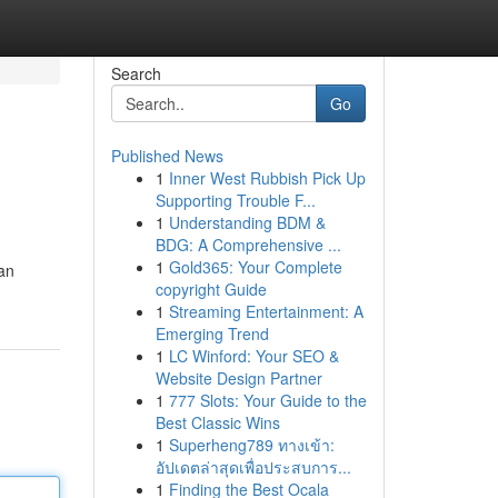
Search
Go
Published News
1
Inner West Rubbish Pick Up
Supporting Trouble F...
1
Understanding BDM &
BDG: A Comprehensive ...
1
Gold365: Your Complete
an
copyright Guide
1
Streaming Entertainment: A
Emerging Trend
1
LC Winford: Your SEO &
Website Design Partner
1
777 Slots: Your Guide to the
Best Classic Wins
1
Superheng789 ทางเข้า:
อัปเดตล่าสุดเพื่อประสบการ...
1
Finding the Best Ocala