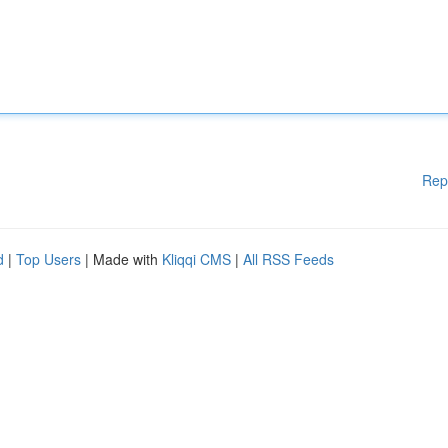
Rep
d
|
Top Users
| Made with
Kliqqi CMS
|
All RSS Feeds