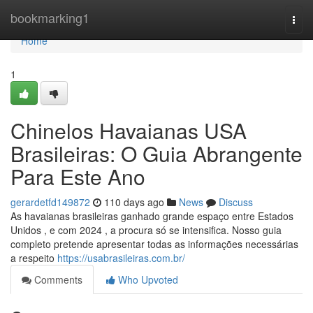
Home
bookmarking1
Togg
navi
Home
1
Chinelos Havaianas USA
Brasileiras: O Guia Abrangente
Para Este Ano
gerardetfd149872
110 days ago
News
Discuss
As havaianas brasileiras ganhado grande espaço entre Estados
Unidos , e com 2024 , a procura só se intensifica. Nosso guia
completo pretende apresentar todas as informações necessárias
a respeito
https://usabrasileiras.com.br/
Comments
Who Upvoted