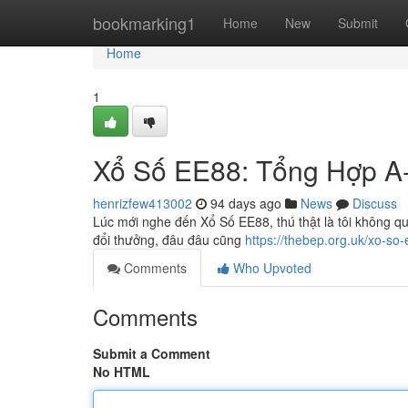
Home
bookmarking1
Home
New
Submit
Home
1
Xổ Số EE88: Tổng Hợp A-
henrizfew413002
94 days ago
News
Discuss
Lúc mới nghe đến Xổ Số EE88, thú thật là tôi không quá
đổi thưởng, đâu đâu cũng
https://thebep.org.uk/xo-so
Comments
Who Upvoted
Comments
Submit a Comment
No HTML