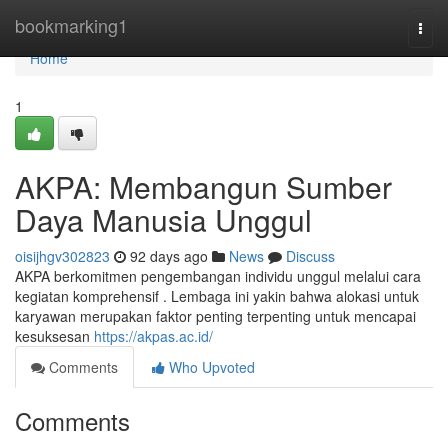
Home
bookmarking1
Togg
navi
Home
1
AKPA: Membangun Sumber
Daya Manusia Unggul
oisijhgv302823
92 days ago
News
Discuss
AKPA berkomitmen pengembangan individu unggul melalui cara
kegiatan komprehensif . Lembaga ini yakin bahwa alokasi untuk
karyawan merupakan faktor penting terpenting untuk mencapai
kesuksesan
https://akpas.ac.id/
Comments
Who Upvoted
Comments