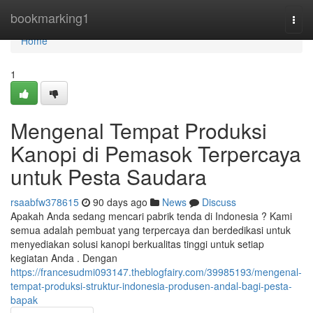
Home
bookmarking1
Togg
navi
Home
1
Mengenal Tempat Produksi
Kanopi di Pemasok Terpercaya
untuk Pesta Saudara
rsaabfw378615
90 days ago
News
Discuss
Apakah Anda sedang mencari pabrik tenda di Indonesia ? Kami
semua adalah pembuat yang terpercaya dan berdedikasi untuk
menyediakan solusi kanopi berkualitas tinggi untuk setiap
kegiatan Anda . Dengan
https://francesudmi093147.theblogfairy.com/39985193/mengenal-
tempat-produksi-struktur-indonesia-produsen-andal-bagi-pesta-
bapak