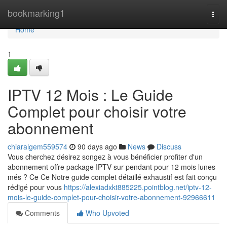
Home
bookmarking1
Togg
navi
Home
1
IPTV 12 Mois : Le Guide
Complet pour choisir votre
abonnement
chiaralgem559574
90 days ago
News
Discuss
Vous cherchez désirez songez à vous bénéficier profiter d'un
abonnement offre package IPTV sur pendant pour 12 mois lunes
més ? Ce Ce Notre guide complet détaillé exhaustif est fait conçu
rédigé pour vous
https://alexiadxkt885225.pointblog.net/iptv-12-
mois-le-guide-complet-pour-choisir-votre-abonnement-92966611
Comments
Who Upvoted