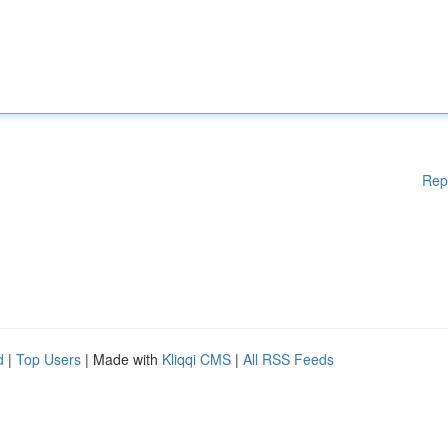
Rep
d
|
Top Users
| Made with
Kliqqi CMS
|
All RSS Feeds