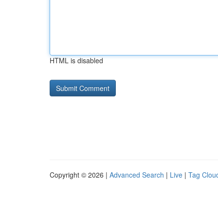
HTML is disabled
Copyright © 2026 |
Advanced Search
|
Live
|
Tag Clou