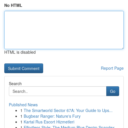
No HTML
HTML is disabled
Report Page
Search
Go
Published News
1
The Smartworld Sector 67A: Your Guide to Ups...
1
Bugbear Ranger: Nature's Fury
1
Kartal Rus Escort Hizmetleri
1
Effortless Style: The Medium Blue Denim Spandex...