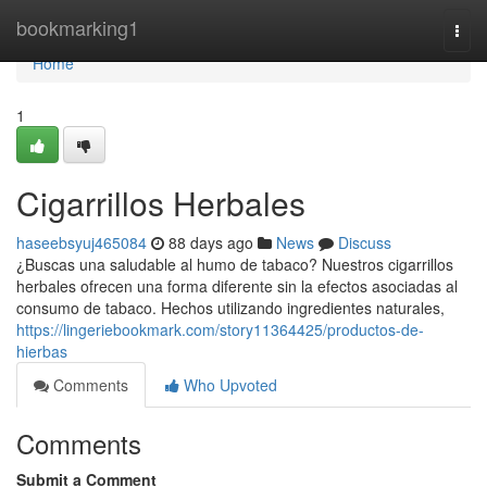
Home
bookmarking1
Togg
navi
Home
1
Cigarrillos Herbales
haseebsyuj465084
88 days ago
News
Discuss
¿Buscas una saludable al humo de tabaco? Nuestros cigarrillos
herbales ofrecen una forma diferente sin la efectos asociadas al
consumo de tabaco. Hechos utilizando ingredientes naturales,
https://lingeriebookmark.com/story11364425/productos-de-
hierbas
Comments
Who Upvoted
Comments
Submit a Comment