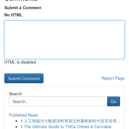
Submit a Comment
No HTML
HTML is disabled
Report Page
Search
Go
Published News
1
人工智能与大数据语料资源怎样重构新时代语言培养...
1
The Ultimate Guide to THCa Chews & Cannabis