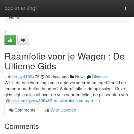
Home
bookmarking1
Togg
navi
Home
1
Raamfolie voor je Wagen : De
Ultieme Gids
zubairucyd199475
90 days ago
News
Discuss
Wil je de bescherming van je auto verbeteren én tegelijkertijd de
temperatuur buiten houden? Autoruitfolie is de oplossing . Deze
gids legt je alles uit over de vele soorten folie , de pluspunten van
https://junaidyzuw895465.answerblogs.com/profile
Comments
Who Upvoted
Comments