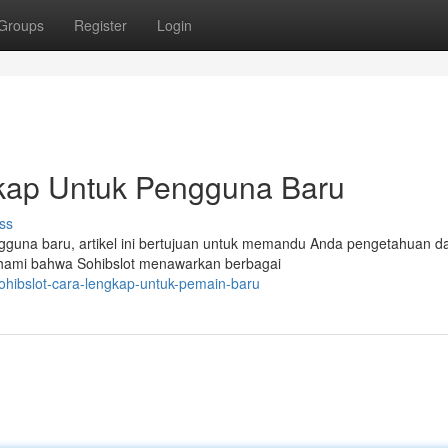
Groups
Register
Login
kap Untuk Pengguna Baru
ss
ngguna baru, artikel ini bertujuan untuk memandu Anda pengetahuan d
pahami bahwa Sohibslot menawarkan berbagai
ohibslot-cara-lengkap-untuk-pemain-baru