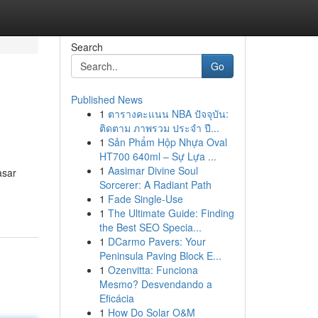
Search
Go
Published News
1
ตารางคะแนน NBA ปัจจุบัน:
ติดตาม ภาพรวม ประจำ ปี...
1
Sản Phẩm Hộp Nhựa Oval
HT700 640ml – Sự Lựa ...
1
Aasimar Divine Soul
asar
Sorcerer: A Radiant Path
1
Fade Single-Use
1
The Ultimate Guide: Finding
the Best SEO Specia...
1
DCarmo Pavers: Your
Peninsula Paving Block E...
1
Ozenvitta: Funciona
Mesmo? Desvendando a
Eficácia
1
How Do Solar O&M