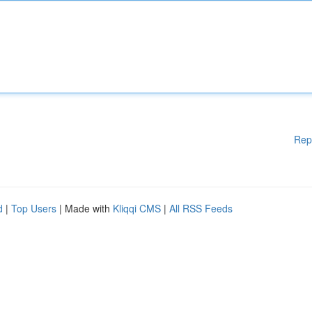
Rep
d
|
Top Users
| Made with
Kliqqi CMS
|
All RSS Feeds