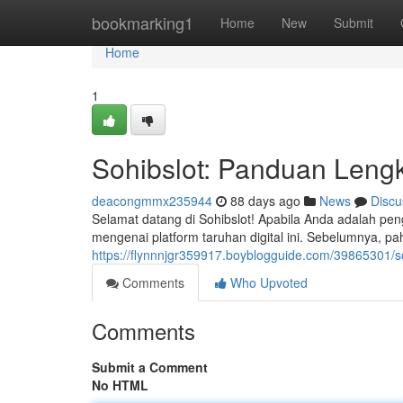
Home
bookmarking1
Home
New
Submit
Home
1
Sohibslot: Panduan Leng
deacongmmx235944
88 days ago
News
Discu
Selamat datang di Sohibslot! Apabila Anda adalah pe
mengenai platform taruhan digital ini. Sebelumnya, 
https://flynnnjgr359917.boyblogguide.com/39865301/s
Comments
Who Upvoted
Comments
Submit a Comment
No HTML