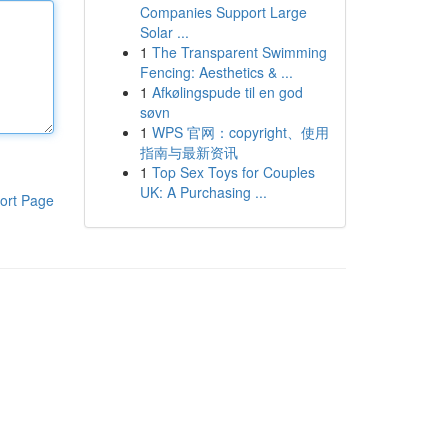
Companies Support Large
Solar ...
1
The Transparent Swimming
Fencing: Aesthetics & ...
1
Afkølingspude til en god
søvn
1
WPS 官网：copyright、使用
指南与最新资讯
1
Top Sex Toys for Couples
UK: A Purchasing ...
ort Page