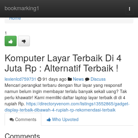
Home
bookmarking1
Togg
navi
Home
1
Komputer Layar Terbaik Di 4
Juta Rp : Alternatif Terbaik !
lexienlcd759731
91 days ago
News
Discuss
Mencari perangkat terbaru dengan fitur layar yang responsif
namun belum ingin membayar terlalu banyak sekali uang? Tak
perlu khawatir! Kami memiliki daftar laptop layar terbaik di di 4
rupiah Rp.
https://directoryvenom.com/listings13552865/gadget-
display-terbaik-dibawah-4-rupiah-rp-rekomendasi-terbaik
Comments
Who Upvoted
Comments