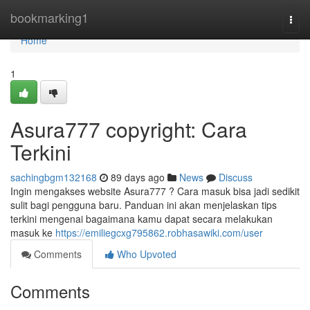
Home
bookmarking1
Togg
navi
Home
1
Asura777 copyright: Cara
Terkini
sachingbgm132168
89 days ago
News
Discuss
Ingin mengakses website Asura777 ? Cara masuk bisa jadi sedikit
sulit bagi pengguna baru. Panduan ini akan menjelaskan tips
terkini mengenai bagaimana kamu dapat secara melakukan
masuk ke
https://emiliegcxg795862.robhasawiki.com/user
Comments
Who Upvoted
Comments