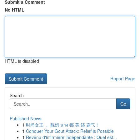
Submit a Comment
No HTML
HTML is disabled
Report Page
Search
Go
Published News
1
时尚女王 ， 靓妈 นาง 都 美 还 霸气！
1
Conquer Your Gout Attack: Relief is Possible
1
Revenu d'infirmière indépendante : Quel est...