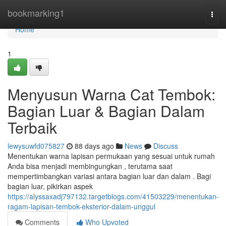
Home
bookmarking1
Togg
navi
Home
1
Menyusun Warna Cat Tembok:
Bagian Luar & Bagian Dalam
Terbaik
lewysuwfd075827
88 days ago
News
Discuss
Menentukan warna lapisan permukaan yang sesuai untuk rumah
Anda bisa menjadi membingungkan , terutama saat
mempertimbangkan variasi antara bagian luar dan dalam . Bagi
bagian luar, pikirkan aspek
https://alyssaxadj797132.targetblogs.com/41503229/menentukan-
ragam-lapisan-tembok-eksterior-dalam-unggul
Comments
Who Upvoted