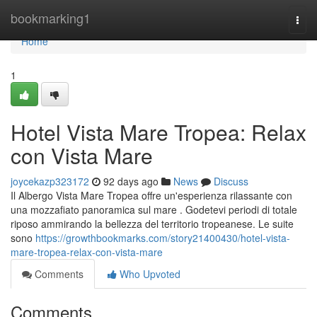
Home
bookmarking1
Togg
navi
Home
1
Hotel Vista Mare Tropea: Relax
con Vista Mare
joycekazp323172
92 days ago
News
Discuss
Il Albergo Vista Mare Tropea offre un'esperienza rilassante con
una mozzafiato panoramica sul mare . Godetevi periodi di totale
riposo ammirando la bellezza del territorio tropeanese. Le suite
sono
https://growthbookmarks.com/story21400430/hotel-vista-
mare-tropea-relax-con-vista-mare
Comments
Who Upvoted
Comments