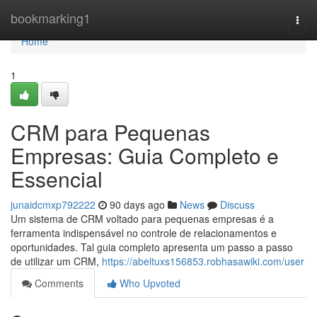
Home
bookmarking1
Togg
navi
Home
1
CRM para Pequenas
Empresas: Guia Completo e
Essencial
junaidcmxp792222
90 days ago
News
Discuss
Um sistema de CRM voltado para pequenas empresas é a
ferramenta indispensável no controle de relacionamentos e
oportunidades. Tal guia completo apresenta um passo a passo
de utilizar um CRM,
https://abeltuxs156853.robhasawiki.com/user
Comments
Who Upvoted