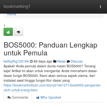
Home
bookmarking1
Togg
navi
Home
1
BOS5000: Panduan Lengkap
untuk Pemula
keithpfhg725186
89 days ago
News
Discuss
Apakah Anda pemula dalam dunia mesin BOS5000? Tenang
saja! Artikel ini akan untuk mengantar Anda memahami dasar-
dasar fungsi BOS5000. Kami akan semua aspek utama, dari
instalasi awal hingga fungsi-fitur dasar yang
https://bookmarkcitizen.com/story21441271/bos5000-pengantar-
utuh-untuk-orang-baru
Comments
Who Upvoted