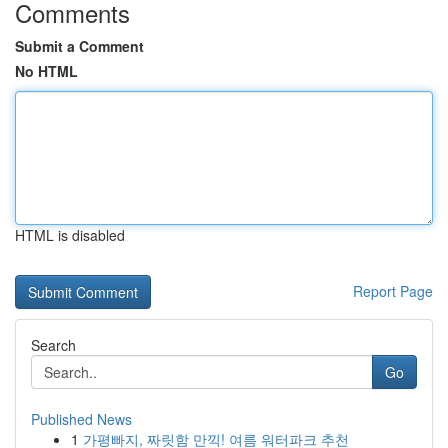
Comments
Submit a Comment
No HTML
HTML is disabled
Report Page
Search
Go
Published News
1
가평빠지, 짜릿함 만끽! 여름 워터파크 추천