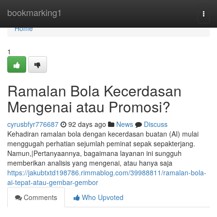
Home
bookmarking1
Togg
navi
Home
1
Ramalan Bola Kecerdasan
Mengenai atau Promosi?
cyrusbfyr776687
92 days ago
News
Discuss
Kehadiran ramalan bola dengan kecerdasan buatan (AI) mulai
menggugah perhatian sejumlah peminat sepak sepakterjang.
Namun,|Pertanyaannya, bagaimana layanan ini sungguh
memberikan analisis yang mengenai, atau hanya saja
https://jakubtxtd198786.rimmablog.com/39988811/ramalan-bola-
ai-tepat-atau-gembar-gembor
Comments
Who Upvoted