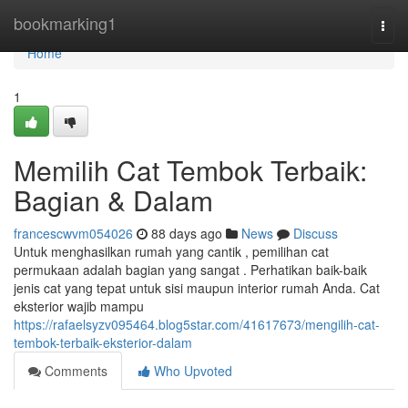
Home
bookmarking1
Togg
navi
Home
1
Memilih Cat Tembok Terbaik:
Bagian & Dalam
francescwvm054026
88 days ago
News
Discuss
Untuk menghasilkan rumah yang cantik , pemilihan cat
permukaan adalah bagian yang sangat . Perhatikan baik-baik
jenis cat yang tepat untuk sisi maupun interior rumah Anda. Cat
eksterior wajib mampu
https://rafaelsyzv095464.blog5star.com/41617673/mengilih-cat-
tembok-terbaik-eksterior-dalam
Comments
Who Upvoted