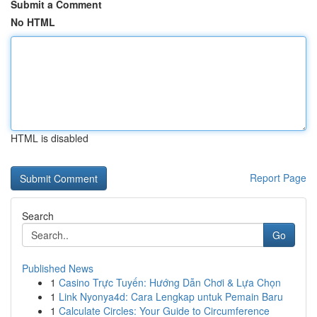
Submit a Comment
No HTML
HTML is disabled
Report Page
Search
Go
Published News
1
Casino Trực Tuyến: Hướng Dẫn Chơi & Lựa Chọn
1
Link Nyonya4d: Cara Lengkap untuk Pemain Baru
1
Calculate Circles: Your Guide to Circumference