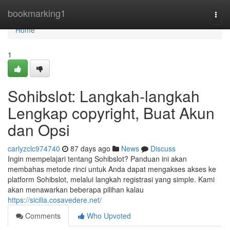
Home
bookmarking1
Togg
navi
Home
1
Sohibslot: Langkah-langkah
Lengkap copyright, Buat Akun
dan Opsi
carlyzclc974740
87 days ago
News
Discuss
Ingin mempelajari tentang Sohibslot? Panduan ini akan
membahas metode rinci untuk Anda dapat mengakses akses ke
platform Sohibslot, melalui langkah registrasi yang simple. Kami
akan menawarkan beberapa pilihan kalau
https://sicilia.cosavedere.net/
Comments
Who Upvoted