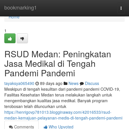
Home
bookmarking1
Togg
navi
Home
1
RSUD Medan: Peningkatan
Jasa Medikal di Tengah
Pandemi Pandemi
tayaksya065490
89 days ago
News
Discuss
Meskipun di tengah kesulitan dari pandemi pandemi COVID-19,
Fasilitas Kesehatan Medan terus melakukan langkah untuk
mengembangkan kualitas jasa medikal. Banyak program
terobosan telah diluncurkan untuk
https://henrigovp781013.blogginaway.com/42016533/rsud-
medan-kemajuan-pelayanan-medis-di-tengah-pandemi-pandemi
Comments
Who Upvoted